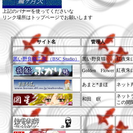
上記のバナーを使ってくださいな
リンク場所はトップページでお願いします
サイト名
管理人
黒い野良猫工房 （BSC Studio）
黒い野良猫
紅夜朱
紅夜朱
Golden Flower
あまと*まほ
ネット
ネット
和田 瞑
この間