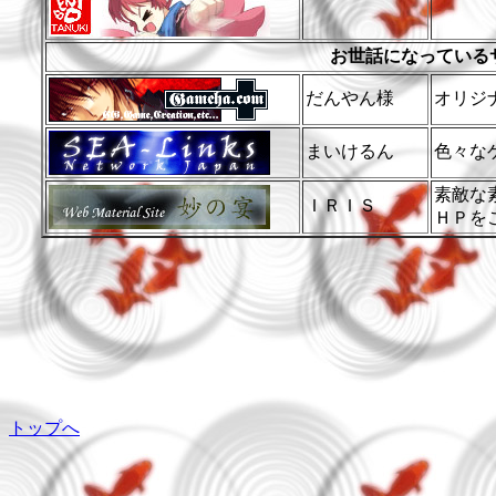
お世話になっている
だんやん様
オリジ
まいけるん
色々な
素敵な
ＩＲＩＳ
ＨＰを
トップへ